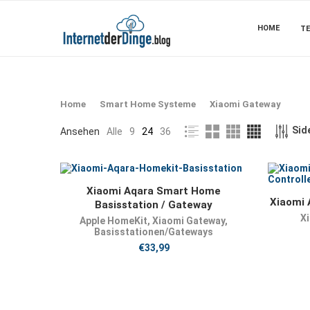
HOME
TE
Home
Smart Home Systeme
Xiaomi Gateway
Side
Ansehen
Alle
9
24
36
JETZT KAUFEN
Xiaomi Aqara Smart Home
Xiaomi 
Basisstation / Gateway
X
Apple HomeKit
,
Xiaomi Gateway
,
Basisstationen/Gateways
€
33,99