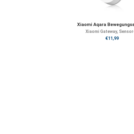
JETZT KAUFEN
Xiaomi Aqara Bewegungs
Xiaomi Gateway
,
Sensor
€
11,99