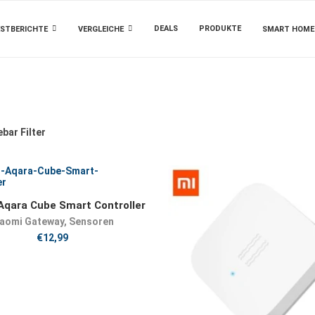
DEALS
PRODUKTE
STBERICHTE
VERGLEICHE
SMART HOME
bar Filter
JETZT KAUFEN
Aqara Cube Smart Controller
iaomi Gateway
,
Sensoren
€
12,99