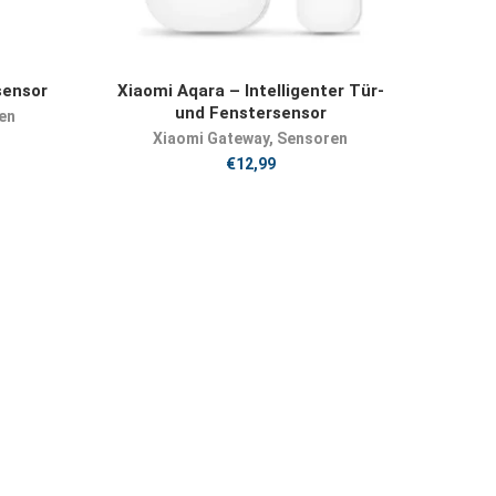
JETZT KAUFEN
sensor
Xiaomi Aqara – Intelligenter Tür-
und Fenstersensor
en
Xiaomi Gateway
,
Sensoren
€
12,99