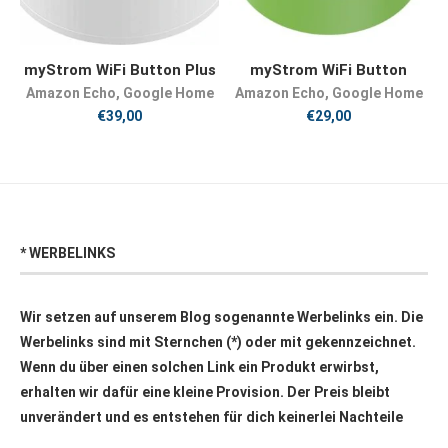
JETZT KAUFEN
JETZT KAUFEN
myStrom WiFi Button Plus
myStrom WiFi Button
Amazon Echo
,
Google Home
Amazon Echo
,
Google Home
€
39,00
€
29,00
* WERBELINKS
Wir setzen auf unserem Blog sogenannte Werbelinks ein. Die
Werbelinks sind mit Sternchen (*) oder mit
gekennzeichnet.
Wenn du über einen solchen Link ein Produkt erwirbst,
erhalten wir dafür eine kleine Provision. Der Preis bleibt
unverändert und es entstehen für dich keinerlei Nachteile