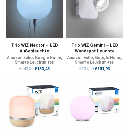
JETZT KAUFEN
JETZT KAUFEN
Trio WiZ Nector – LED
Trio WiZ Gemini – LED
Außenleuchte
Wandspot Leuchte
Amazon Echo
,
Google Home
,
Amazon Echo
,
Google Home
,
Smarte Leuchtmittel
Smarte Leuchtmittel
€
242,30
€
153,45
€
127,20
€
101,93