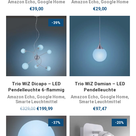
Amazon Echo
,
Google Home
Amazon Echo
,
Google Home
€
39,00
€
29,00
-39%
JETZT KAUFEN
JETZT KAUFEN
Trio WiZ Dicapo – LED
Trio WiZ Damian – LED
Pendelleuchte 6-flammig
Pendelleuchte
Amazon Echo
,
Google Home
,
Amazon Echo
,
Google Home
,
Smarte Leuchtmittel
Smarte Leuchtmittel
€
329,00
€
199,99
€
97,47
-37%
-20%