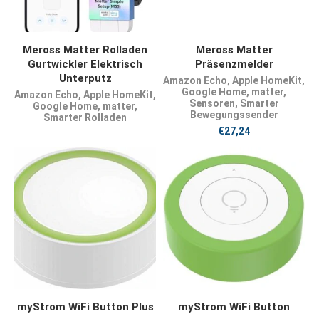
PRODUKT KAUFEN
PRODUKT KAUFEN
Meross Matter Rolladen
Meross Matter
Gurtwickler Elektrisch
Präsenzmelder
Unterputz
Amazon Echo
,
Apple HomeKit
,
Google Home
,
matter
,
Amazon Echo
,
Apple HomeKit
,
Sensoren
,
Smarter
Google Home
,
matter
,
Bewegungssender
Smarter Rolladen
€
27,24
JETZT KAUFEN
JETZT KAUFEN
myStrom WiFi Button Plus
myStrom WiFi Button