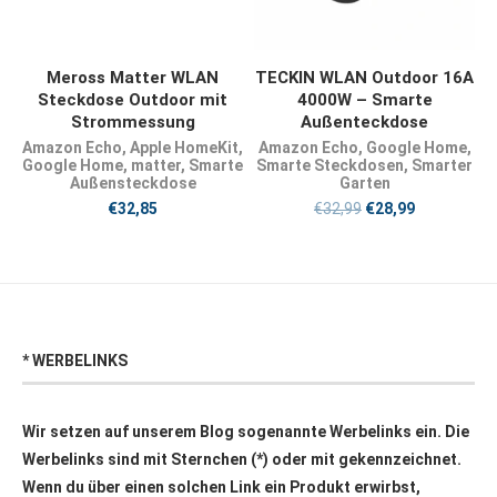
PRODUKT KAUFEN
JETZT KAUFEN
Meross Matter WLAN
TECKIN WLAN Outdoor 16A
Steckdose Outdoor mit
4000W – Smarte
Strommessung
Außenteckdose
Amazon Echo
,
Apple HomeKit
,
Amazon Echo
,
Google Home
,
Google Home
,
matter
,
Smarte
Smarte Steckdosen
,
Smarter
Außensteckdose
Garten
€
32,85
€
32,99
€
28,99
* WERBELINKS
Wir setzen auf unserem Blog sogenannte Werbelinks ein. Die
Werbelinks sind mit Sternchen (*) oder mit
gekennzeichnet.
Wenn du über einen solchen Link ein Produkt erwirbst,