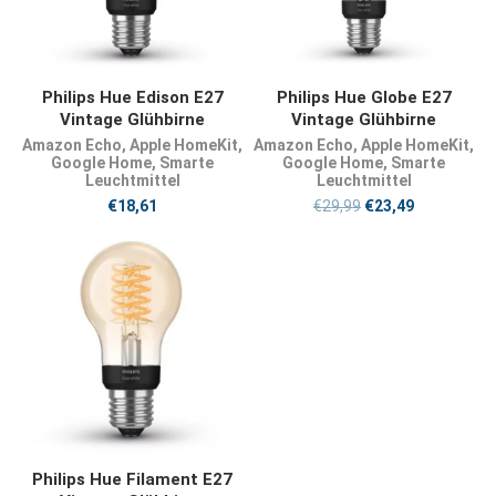
JETZT KAUFEN
JETZT KAUFEN
Philips Hue Edison E27
Philips Hue Globe E27
Vintage Glühbirne
Vintage Glühbirne
Amazon Echo
,
Apple HomeKit
,
Amazon Echo
,
Apple HomeKit
,
Google Home
,
Smarte
Google Home
,
Smarte
Leuchtmittel
Leuchtmittel
€
18,61
€
29,99
€
23,49
JETZT KAUFEN
Philips Hue Filament E27