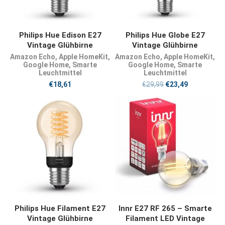
JETZT KAUFEN
JETZT KAUFEN
Philips Hue Edison E27
Philips Hue Globe E27
Vintage Glühbirne
Vintage Glühbirne
Amazon Echo
,
Apple HomeKit
,
Amazon Echo
,
Apple HomeKit
,
Google Home
,
Smarte
Google Home
,
Smarte
Leuchtmittel
Leuchtmittel
€
18,61
€
29,99
€
23,49
JETZT KAUFEN
JETZT KAUFEN
Philips Hue Filament E27
Innr E27 RF 265 – Smarte
Vintage Glühbirne
Filament LED Vintage