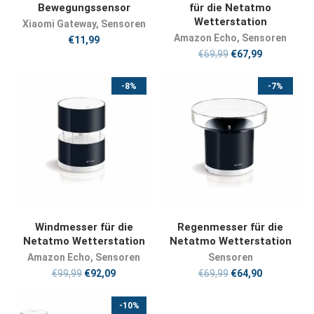
Bewegungssensor
für die Netatmo
Wetterstation
Xiaomi Gateway
,
Sensoren
Amazon Echo
,
Sensoren
€
11,99
€
69,99
€
67,99
-8%
-7%
JETZT KAUFEN
JETZT KAUFEN
Windmesser für die
Regenmesser für die
Netatmo Wetterstation
Netatmo Wetterstation
Amazon Echo
,
Sensoren
Sensoren
€
99,99
€
92,09
€
69,99
€
64,90
-10%