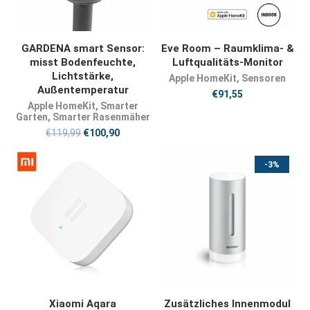
JETZT KAUFEN
JETZT KAUFEN
GARDENA smart Sensor:
Eve Room – Raumklima- &
misst Bodenfeuchte,
Luftqualitäts-Monitor
Lichtstärke,
Apple HomeKit
,
Sensoren
Außentemperatur
€
91,55
Apple HomeKit
,
Smarter
Garten
,
Smarter Rasenmäher
€
119,99
€
100,90
-3%
JETZT KAUFEN
JETZT KAUFEN
Xiaomi Aqara
Zusätzliches Innenmodul