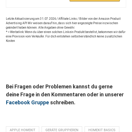
Letzte Aktualisierung am 31.07.2026 / Affiliate Links / Bilder von der Amazon Product
Advertising API Wir weisen darauf hin, dass sich hier angezeigte Preise inzwischen
geändert haben können. Alle Angaben ohne Gewähr.
* = Werbelink: Wenn du über einen solchen Link ein Produkt bestellst, bekommen wir dafür
eine Provision vom Verkäufer. Für dich entstehen selbstverständlich keine zusätzlichen
Kosten
Bei Fragen oder Problemen kannst du gerne
deine Frage in den Kommentaren oder in unserer
Facebook Gruppe
schreiben.
APPLE HOMEKIT
GERÄTE GRUPPIEREN
HOMEKIT BASICS