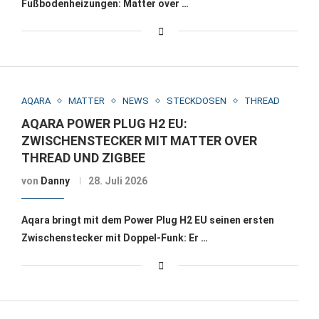
Fußbodenheizungen: Matter over …
AQARA
MATTER
NEWS
STECKDOSEN
THREAD
AQARA POWER PLUG H2 EU:
ZWISCHENSTECKER MIT MATTER OVER
THREAD UND ZIGBEE
von
Danny
28. Juli 2026
Aqara bringt mit dem Power Plug H2 EU seinen ersten
Zwischenstecker mit Doppel-Funk: Er …