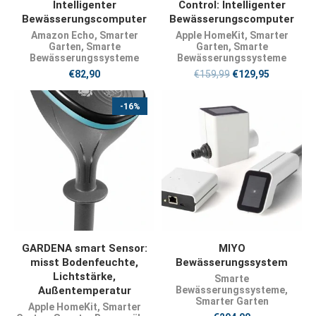
Intelligenter
Control: Intelligenter
Bewässerungscomputer
Bewässerungscomputer
Amazon Echo
,
Smarter
Apple HomeKit
,
Smarter
Garten
,
Smarte
Garten
,
Smarte
Bewässerungssysteme
Bewässerungssysteme
€
82,90
€
159,99
€
129,95
-16%
JETZT KAUFEN
JETZT KAUFEN
GARDENA smart Sensor:
MIYO
misst Bodenfeuchte,
Bewässerungssystem
Lichtstärke,
Smarte
Außentemperatur
Bewässerungssysteme
,
Smarter Garten
Apple HomeKit
,
Smarter