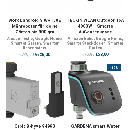
JETZT KAUFEN
JETZT KAUFEN
Worx Landroid S WR130E
TECKIN WLAN Outdoor 16A
Mähroboter für kleine
4000W – Smarte
Gärten bis 300 qm
Außenteckdose
Amazon Echo
,
Google Home
,
Amazon Echo
,
Google Home
,
Smarter Garten
,
Smarter
Smarte Steckdosen
,
Smarter
Rasenmäher
Garten
€
749,00
€
525,00
€
32,99
€
28,99
-19%
JETZT KAUFEN
JETZT KAUFEN
Orbit B-hyve 94990
GARDENA smart Water