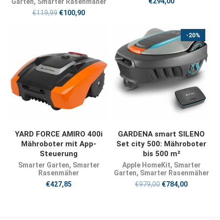
€
294,00
Garten
,
Smarter Rasenmäher
€
119,99
€
100,90
-20%
JETZT KAUFEN
JETZT KAUFEN
YARD FORCE AMIRO 400i
GARDENA smart SILENO
Mähroboter mit App-
Set city 500: Mähroboter
Steuerung
bis 500 m²
Smarter Garten
,
Smarter
Apple HomeKit
,
Smarter
Rasenmäher
Garten
,
Smarter Rasenmäher
€
427,85
€
979,00
€
784,00