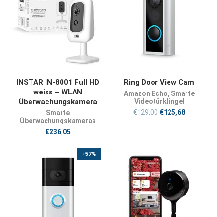
PRODUKT KAUFEN
BUY NOW
INSTAR IN-8001 Full HD
Ring Door View Cam
weiss – WLAN
Amazon Echo
,
Smarte
Überwachungskamera
Videotürklingel
€
129,00
€
125,68
Smarte
Überwachungskameras
€
236,05
-57%