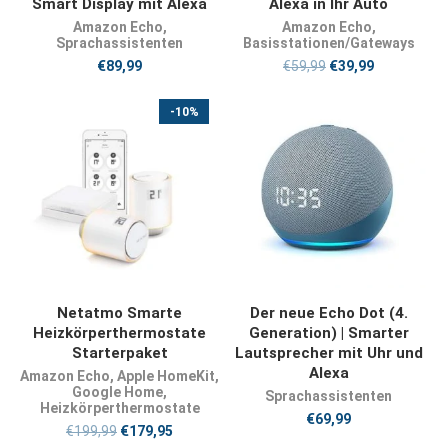
Smart Display mit Alexa
Alexa in Ihr Auto
Amazon Echo
,
Amazon Echo
,
Sprachassistenten
Basisstationen/Gateways
€
89,99
€
59,99
€
39,99
-10%
JETZT KAUFEN
JETZT KAUFEN
Netatmo Smarte
Der neue Echo Dot (4.
Heizkörperthermostate
Generation) | Smarter
Starterpaket
Lautsprecher mit Uhr und
Alexa
Amazon Echo
,
Apple HomeKit
,
Google Home
,
Sprachassistenten
Heizkörperthermostate
€
69,99
€
199,99
€
179,95