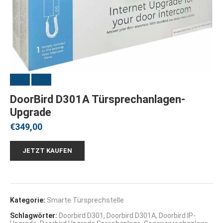
DoorBird D301A Türsprechanlagen-
Upgrade
€
349,00
JETZT KAUFEN
Kategorie:
Smarte Türsprechstelle
Schlagwörter:
Doorbird D301
,
Doorbird D301A
,
Doorbird IP-