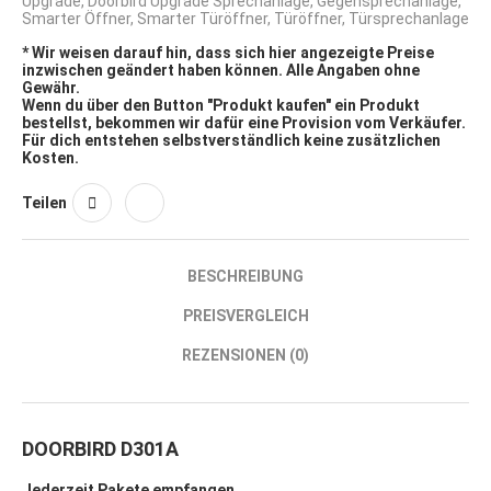
Upgrade
,
Doorbird Upgrade Sprechanlage
,
Gegensprechanlage
,
Smarter Öffner
,
Smarter Türöffner
,
Türöffner
,
Türsprechanlage
* Wir weisen darauf hin, dass sich hier angezeigte Preise
inzwischen geändert haben können. Alle Angaben ohne
Gewähr.
Wenn du über den Button "Produkt kaufen" ein Produkt
bestellst, bekommen wir dafür eine Provision vom Verkäufer.
Für dich entstehen selbstverständlich keine zusätzlichen
Kosten.
Teilen
BESCHREIBUNG
PREISVERGLEICH
REZENSIONEN (0)
DOORBIRD D301A
Jederzeit Pakete empfangen