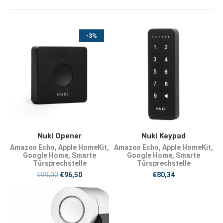
-3%
JETZT KAUFEN
PRODUKT KAUFEN
Nuki Opener
Nuki Keypad
Amazon Echo
,
Apple HomeKit
,
Amazon Echo
,
Apple HomeKit
,
Google Home
,
Smarte
Google Home
,
Smarte
Türsprechstelle
Türsprechstelle
€
99,00
€
96,50
€
80,34