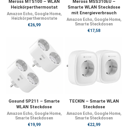
JETZT KAUFEN
JETZT KAUFEN
Meross MTS100 – WLAN
Meross MSS310EU –
Heizkörperthermostat
Smarte WLAN Steckdose
mit Energieverbrauch
Amazon Echo
,
Google Home
,
Heizkörperthermostate
Amazon Echo
,
Google Home
,
Smarte Steckdosen
€
26,99
€
17,58
JETZT KAUFEN
JETZT KAUFEN
Gosund SP211 – Smarte
TECKIN – Smarte WLAN
WLAN Steckdose
Steckdose
Amazon Echo
,
Google Home
,
Amazon Echo
,
Google Home
,
Smarte Steckdosen
Smarte Steckdosen
€
19,99
€
22,99