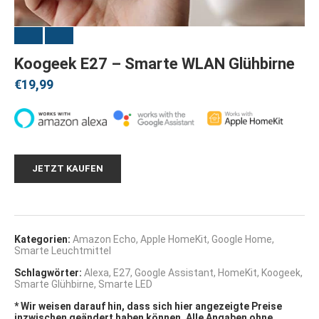
Koogeek E27 – Smarte WLAN Glühbirne
€
19,99
JETZT KAUFEN
Kategorien:
Amazon Echo
,
Apple HomeKit
,
Google Home
,
Smarte Leuchtmittel
Schlagwörter:
Alexa
,
E27
,
Google Assistant
,
HomeKit
,
Koogeek
,
Smarte Glühbirne
,
Smarte LED
* Wir weisen darauf hin, dass sich hier angezeigte Preise
inzwischen geändert haben können. Alle Angaben ohne