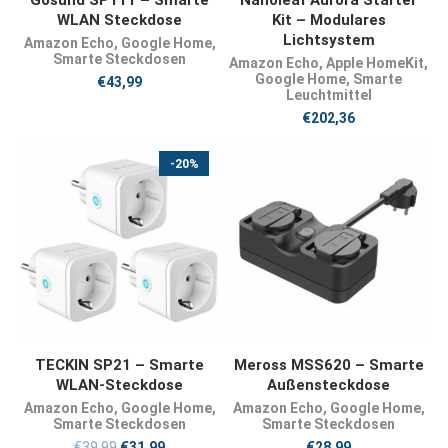
Gosund SP111 – Smarte
Nanoleaf Aurora Starter
WLAN Steckdose
Kit – Modulares
Lichtsystem
Amazon Echo
,
Google Home
,
Smarte Steckdosen
Amazon Echo
,
Apple HomeKit
,
Google Home
,
Smarte
€
43,99
Leuchtmittel
€
202,36
-20%
JETZT KAUFEN
JETZT KAUFEN
TECKIN SP21 – Smarte
Meross MSS620 – Smarte
WLAN-Steckdose
Außensteckdose
Amazon Echo
,
Google Home
,
Amazon Echo
,
Google Home
,
Smarte Steckdosen
Smarte Steckdosen
€
39,99
€
31,99
€
28,99