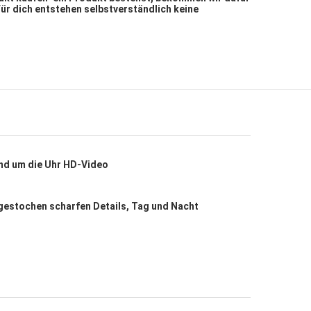
Für dich entstehen selbstverständlich keine
nd um die Uhr HD-Video
 gestochen scharfen Details, Tag und Nacht