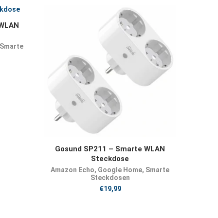
 WLAN
Smarte
JETZT KAUFEN
Gosund SP211 – Smarte WLAN
Steckdose
Amazon Echo
,
Google Home
,
Smarte
Steckdosen
€
19,99