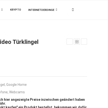
KRYPTO
INTERNETDERDINGE
deo Türklingel
gel
,
Google Home
ofone
,
Webcams
sich hier angezeigte Preise inzwischen geändert haben
ähr.
kt kaufen" ein Produkt bestellst, bekommen wir dafür