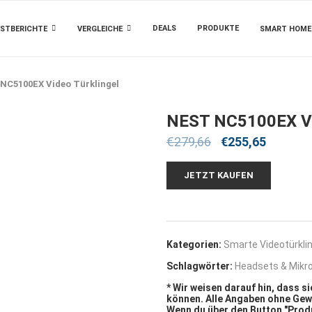
DEALS
PRODUKTE
STBERICHTE
VERGLEICHE
SMART HOME
NC5100EX Video Türklingel
NEST NC5100EX Vi
€
279,66
€
255,65
JETZT KAUFEN
Kategorien:
Smarte Videotürklin
Schlagwörter:
Headsets & Mikr
* Wir weisen darauf hin, dass 
können. Alle Angaben ohne Gew
Wenn du über den Button "Produ