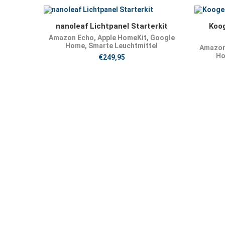
JETZT KAUFEN
nanoleaf Lichtpanel Starterkit
Koo
Amazon Echo
,
Apple HomeKit
,
Google
Home
,
Smarte Leuchtmittel
Amazon
H
€
249,95