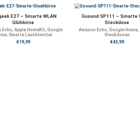
JETZT KAUFEN
JETZT KAUFEN
geek E27 – Smarte WLAN
Gosund SP111 – Smarte
Glühbirne
Steckdose
 Echo
,
Apple HomeKit
,
Google
Amazon Echo
,
Google Home
,
ome
,
Smarte Leuchtmittel
Steckdosen
€
19,99
€
43,99