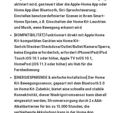
aktiviert wird; gesteuert über die Apple-Home App oder
Home App über Bluetooth, Siri-Sprachsteuerung;
Einstellen benutzerdefinierter Szenen in Ihrem Smart-
Home System, z.B. Einschalten der Home Kit-Leuchten
und Musik, wenn Bewegung erkannt wird
[KOMPATIBILITÄT] Funktioniert direkt mit Apple Home
Kit-kompatiblen Geräten wie Home Kit-
Switch/Stecker/Steckdose/Outlet/Bullet/Kamera/Sperre,
keine Eingabe erforderlich; erfordert iPhone/iPad/iPod
Touch iOS 10.1 oder höher, Apple TV tvOS 10.1,
HomePod (iOS 11.3 oder höher) als Hub für die
Fernbedienung
[ENERGIESPARENDE & einfache Installation] Der Home
Kit-Bewegungssensor, gepaart mit dem Bluetooth 5.0
im Home Kit-Zubehör, bietet eine schnelle und stabile
Konnektivität, dieser Niedrigstromsensor kann überall
eingesetzt werden; Stromversorgung durch 2 x AAA-
Alkalibatterien für bis zu 15.000 Stunden; die
verbleibende Akkuladung kann in der Home App