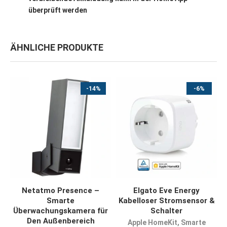
überprüft werden
ÄHNLICHE PRODUKTE
-14%
-6%
JETZT KAUFEN
JETZT KAUFEN
Netatmo Presence –
Elgato Eve Energy
Smarte
Kabelloser Stromsensor &
Überwachungskamera für
Schalter
Den Außenbereich
Apple HomeKit
,
Smarte