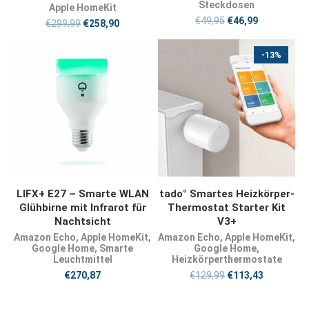
Steckdosen
Apple HomeKit
€
49,95
€
46,99
€
299,99
€
258,90
-13%
JETZT KAUFEN
JETZT KAUFEN
LIFX+ E27 – Smarte WLAN
tado° Smartes Heizkörper-
Glühbirne mit Infrarot für
Thermostat Starter Kit
Nachtsicht
V3+
Amazon Echo
,
Apple HomeKit
,
Amazon Echo
,
Apple HomeKit
,
Google Home
,
Smarte
Google Home
,
Leuchtmittel
Heizkörperthermostate
€
270,87
€
129,99
€
113,43