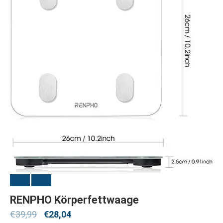
RENPHO Körperfettwaage
€
39,99
€
28,04