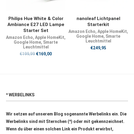
JETZT KAUFEN
JETZT KAUFEN
Philips Hue White & Color
nanoleaf Lichtpanel
Ambiance E27 LED Lampe
Starterkit
Starter Set
Amazon Echo
,
Apple HomeKit
,
Google Home
,
Smarte
Amazon Echo
,
Apple HomeKit
,
Leuchtmittel
Google Home
,
Smarte
Leuchtmittel
€
249,95
€
199,99
€
169,00
* WERBELINKS
Wir setzen auf unserem Blog sogenannte Werbelinks ein. Die
Werbelinks sind mit Sternchen (*) oder mit
gekennzeichnet.
Wenn du über einen solchen Link ein Produkt erwirbst,