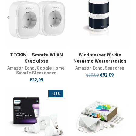
JETZT KAUFEN
JETZT KAUFEN
TECKIN – Smarte WLAN
Windmesser für die
Steckdose
Netatmo Wetterstation
Amazon Echo
,
Google Home
,
Amazon Echo
,
Sensoren
Smarte Steckdosen
€
99,99
€
92,09
€
22,99
-15%