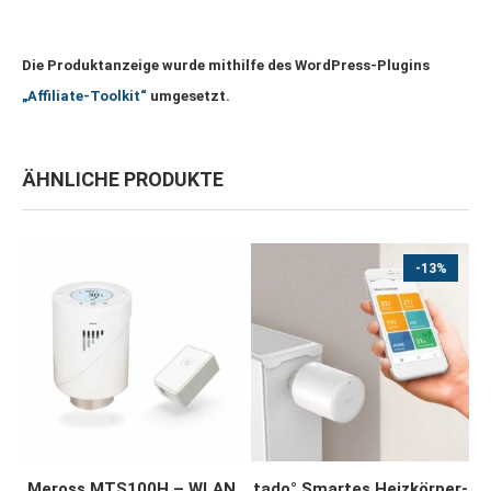
Die Produktanzeige wurde mithilfe des WordPress-Plugins
„Affiliate-Toolkit“
umgesetzt.
ÄHNLICHE PRODUKTE
-13%
JETZT KAUFEN
JETZT KAUFEN
Meross MTS100H – WLAN
tado° Smartes Heizkörper-