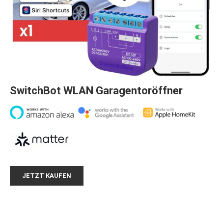
SwitchBot WLAN Garagentoröffner
JETZT KAUFEN