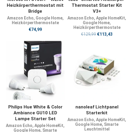
Heizkörperthermostat mit
Thermostat Starter Kit
Bridge
V3+
Amazon Echo
,
Google Home
,
Amazon Echo
,
Apple HomeKit
,
Heizkörperthermostate
Google Home
,
Heizkörperthermostate
€
74,99
€
129,99
€
113,43
JETZT KAUFEN
JETZT KAUFEN
Philips Hue White & Color
nanoleaf Lichtpanel
Ambiance GU10 LED
Starterkit
Lampe Starter Set
Amazon Echo
,
Apple HomeKit
,
Google Home
,
Smarte
Amazon Echo
,
Apple HomeKit
,
Leuchtmittel
Google Home
,
Smarte