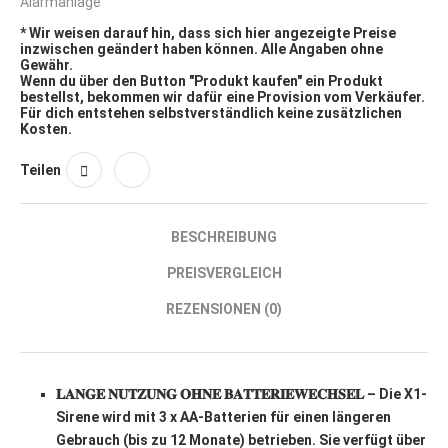
Alarmanlage
* Wir weisen darauf hin, dass sich hier angezeigte Preise
inzwischen geändert haben können. Alle Angaben ohne
Gewähr.
Wenn du über den Button "Produkt kaufen" ein Produkt
bestellst, bekommen wir dafür eine Provision vom Verkäufer.
Für dich entstehen selbstverständlich keine zusätzlichen
Kosten.
Teilen
BESCHREIBUNG
PREISVERGLEICH
REZENSIONEN (0)
𝐋𝐀𝐍𝐆𝐄 𝐍𝐔𝐓𝐙𝐔𝐍𝐆 𝐎𝐇𝐍𝐄 𝐁𝐀𝐓𝐓𝐄𝐑𝐈𝐄𝐖𝐄𝐂𝐇𝐒𝐄𝐋 – Die X1-
Sirene wird mit 3 x AA-Batterien für einen längeren
Gebrauch (bis zu 12 Monate) betrieben. Sie verfügt über