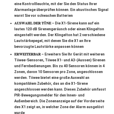
eine Kontrollleuchte, mit der Sie den Status Ihrer
Alarmanlage überprüfen können. Ein akustisches Signal
warnt Sie vor schwachen Batterien
𝐀𝐔𝐒𝐖𝐀𝐇𝐋 𝐃𝐄𝐑 𝐓Ö𝐍𝐄 – Die X1-Sirene kann auf ein
lautes 120 dB Sirenengeräusch oder einen Klingelton
eingestellt werden. Der Klingelton hat 2 verschiedene
Lautstärkepegel, mit denen Sie die X1 an Ihre
bevorzugte Lautstärke anpassen können
𝐄𝐑𝐖𝐄𝐈𝐓𝐄𝐑𝐁𝐀𝐑 – Erweitern Sie Ihr Gerät mit weiteren
Tiiwee-Sensoren, Tiiwee X1- und A3-(Aussen) Sirenen
und Fernbedienungen. Bis zu 40 Sensoren können in 4
Zonen, davon 10 Sensoren pro Zone, angeschlossen
werden. Tiiwee bietet eine große Auswahl an
kompatiblem Zubehör, das an die X1-Sirene
angeschlossen werden kann. Dieses Zubehör umfasst
PIR-Bewegungsmelder für den Innen- und
Außenbereich. Die Zonenanzeige auf der Vorderseite
des X1 zeigt an, in welcher Zone der Alarm ausgelöst
wurde