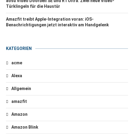
aosu Video Doorbell SE und R1 Ultra: Zwei neue Video-
Türklingeln für die Haustür
Amazfit treibt Apple-Integration voran: iOS-
Benachrichtigungen jetzt interaktiv am Handgelenk
KATEGORIEN
acme
Alexa
Allgemein
amazfit
Amazon
Amazon Blink