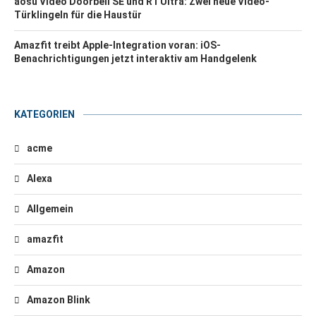
aosu Video Doorbell SE und R1 Ultra: Zwei neue Video-
Türklingeln für die Haustür
Amazfit treibt Apple-Integration voran: iOS-
Benachrichtigungen jetzt interaktiv am Handgelenk
KATEGORIEN
acme
Alexa
Allgemein
amazfit
Amazon
Amazon Blink