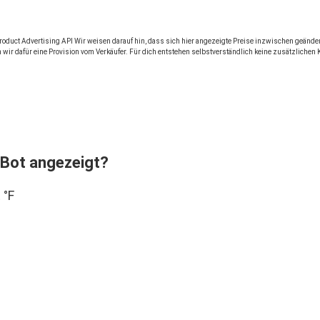
 Product Advertising API Wir weisen darauf hin, dass sich hier angezeigte Preise inzwischen geän
 wir dafür eine Provision vom Verkäufer. Für dich entstehen selbstverständlich keine zusätzlichen 
Bot angezeigt?
 °F