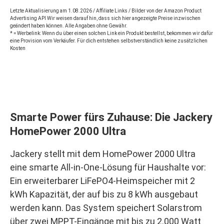
Letzte Aktualisierung am 1.08.2026 / Affiliate Links / Bilder von der Amazon Product
Advertising API Wir weisen darauf hin, dass sich hier angezeigte Preise inzwischen
geändert haben können. Alle Angaben ohne Gewähr.
* = Werbelink: Wenn du über einen solchen Link ein Produkt bestellst, bekommen wir dafür
eine Provision vom Verkäufer. Für dich entstehen selbstverständlich keine zusätzlichen
Kosten
Smarte Power fürs Zuhause: Die Jackery
HomePower 2000 Ultra
Jackery stellt mit dem HomePower 2000 Ultra
eine smarte All-in-One-Lösung für Haushalte vor:
Ein erweiterbarer LiFePO4-Heimspeicher mit 2
kWh Kapazität, der auf bis zu 8 kWh ausgebaut
werden kann. Das System speichert Solarstrom
über zwei MPPT-Eingänge mit bis zu 2.000 Watt