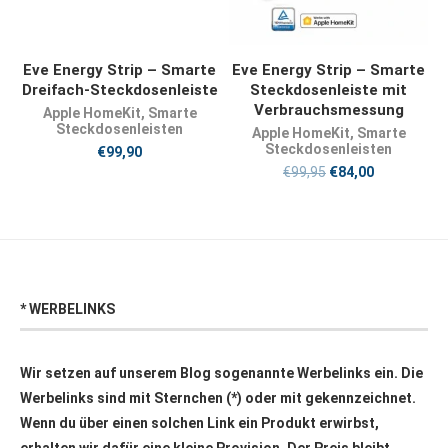
PRODUKT KAUFEN
JETZT KAUFEN
Eve Energy Strip – Smarte
Eve Energy Strip – Smarte
Dreifach-Steckdosenleiste
Steckdosenleiste mit
Verbrauchsmessung
Apple HomeKit
,
Smarte
Steckdosenleisten
Apple HomeKit
,
Smarte
Steckdosenleisten
€
99,90
€
99,95
€
84,00
* WERBELINKS
Wir setzen auf unserem Blog sogenannte Werbelinks ein. Die
Werbelinks sind mit Sternchen (*) oder mit
gekennzeichnet.
Wenn du über einen solchen Link ein Produkt erwirbst,