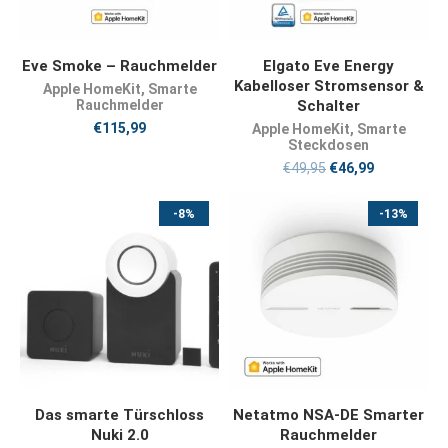
JETZT KAUFEN
JETZT KAUFEN
Eve Smoke – Rauchmelder
Elgato Eve Energy
Kabelloser Stromsensor &
Apple HomeKit
,
Smarte
Rauchmelder
Schalter
€
115,99
Apple HomeKit
,
Smarte
Steckdosen
€
49,95
€
46,99
-8%
-13%
JETZT KAUFEN
JETZT KAUFEN
Das smarte Türschloss
Netatmo NSA-DE Smarter
Nuki 2.0
Rauchmelder