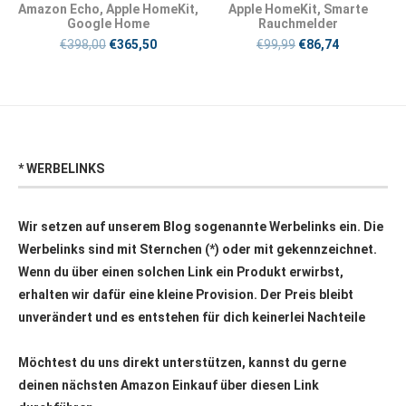
Amazon Echo
,
Apple HomeKit
,
Apple HomeKit
,
Smarte
Google Home
Rauchmelder
€
398,00
€
365,50
€
99,99
€
86,74
* WERBELINKS
Wir setzen auf unserem Blog sogenannte Werbelinks ein. Die
Werbelinks sind mit Sternchen (*) oder mit
gekennzeichnet.
Wenn du über einen solchen Link ein Produkt erwirbst,
erhalten wir dafür eine kleine Provision. Der Preis bleibt
unverändert und es entstehen für dich keinerlei Nachteile
Möchtest du uns direkt unterstützen, kannst du gerne
deinen nächsten Amazon Einkauf über
diesen Link