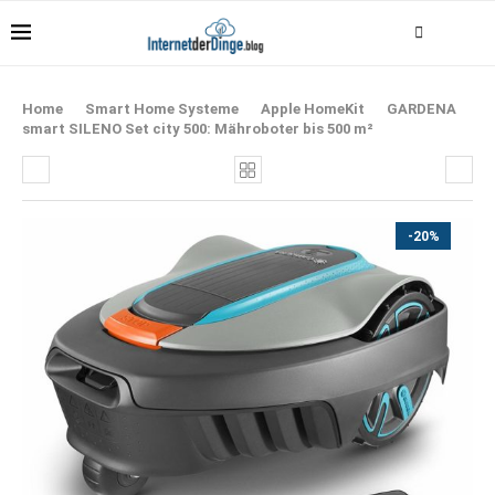
Home
Smart Home Systeme
Apple HomeKit
GARDENA
smart SILENO Set city 500: Mähroboter bis 500 m²
-20%