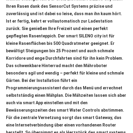
Ihren Rasen dank des SensorCut Systems präzise und
zuverlässig und ist dabei so leise, dass man ihn kaum hört.
Ist er fertig, kehrt er vollautomatisch zur Ladestation
zurück. Sie genießen Ihre Freizeit und einen perfekt
gepflegten Rasenteppich. Der smart SILENO city ist für
kleine Rasenflächen bis 500 Quadratmeter geeignet. Er
bewältigt Steigungen bis 25 Prozent und auch schmale
Korridore und enge Durchfahrten sind für ihn kein Problem.
Das schwenkbare Hinterrad macht den Mähroboter
besonders agil und wendig – perfekt für kleine und schmale
Gärten. Bei der Installation führt ein
Programmierungsassistent durch das Menü und errechnet
selbstständig einen Mähplan. Die Mähzeiten lassen sich aber
auch via smart App einstellen und mit den
Bewässerungszeiten des smart Water Controls abstimmen.
Für die zentrale Vernetzung sorgt das smart Gateway, das
eine Internetverbindung über einen vorhandenen Router
herstellt. So übernimmt es als Herzstück des smart systems