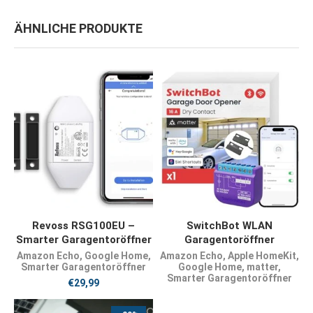
ÄHNLICHE PRODUKTE
JETZT KAUFEN
PRODUKT KAUFEN
Revoss RSG100EU –
SwitchBot WLAN
Smarter Garagentoröffner
Garagentoröffner
Amazon Echo
,
Google Home
,
Amazon Echo
,
Apple HomeKit
,
Smarter Garagentoröffner
Google Home
,
matter
,
Smarter Garagentoröffner
€
29,99