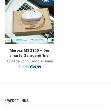
-20%
JETZT KAUFEN
Meross MSG100 – Der
smarte Garagenöffner
Amazon Echo
,
Google Home
€
49,99
€
39,99
* WERBELINKS