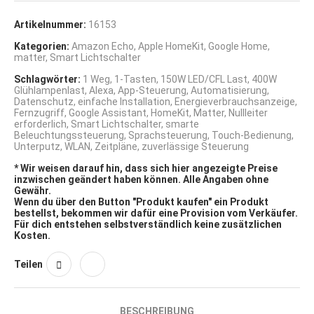
Artikelnummer:
16153
Kategorien:
Amazon Echo
,
Apple HomeKit
,
Google Home
,
matter
,
Smart Lichtschalter
Schlagwörter:
1 Weg
,
1-Tasten
,
150W LED/CFL Last
,
400W
Glühlampenlast
,
Alexa
,
App-Steuerung
,
Automatisierung
,
Datenschutz
,
einfache Installation
,
Energieverbrauchsanzeige
,
Fernzugriff
,
Google Assistant
,
HomeKit
,
Matter
,
Nullleiter
erforderlich
,
Smart Lichtschalter
,
smarte
Beleuchtungssteuerung
,
Sprachsteuerung
,
Touch-Bedienung
,
Unterputz
,
WLAN
,
Zeitpläne
,
zuverlässige Steuerung
* Wir weisen darauf hin, dass sich hier angezeigte Preise
inzwischen geändert haben können. Alle Angaben ohne
Gewähr.
Wenn du über den Button "Produkt kaufen" ein Produkt
bestellst, bekommen wir dafür eine Provision vom Verkäufer.
Für dich entstehen selbstverständlich keine zusätzlichen
Kosten.
Teilen
BESCHREIBUNG