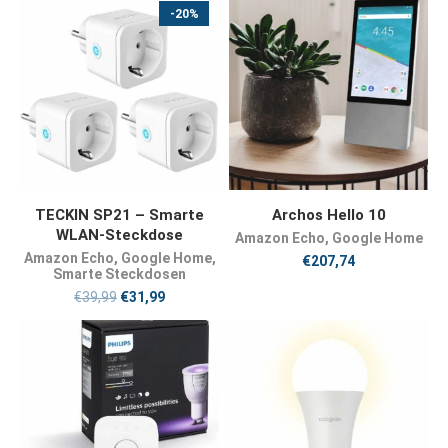
-20%
JETZT KAUFEN
JETZT KAUFEN
TECKIN SP21 – Smarte
Archos Hello 10
WLAN-Steckdose
Amazon Echo
,
Google Home
Amazon Echo
,
Google Home
,
€
207,74
Smarte Steckdosen
€
39,99
€
31,99