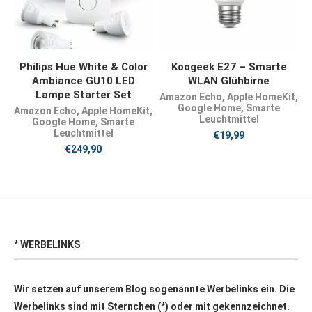
JETZT KAUFEN
JETZT KAUFEN
Philips Hue White & Color
Koogeek E27 – Smarte
Ambiance GU10 LED
WLAN Glühbirne
Lampe Starter Set
Amazon Echo
,
Apple HomeKit
,
Google Home
,
Smarte
Amazon Echo
,
Apple HomeKit
,
Leuchtmittel
Google Home
,
Smarte
Leuchtmittel
€
19,99
€
249,90
* WERBELINKS
Wir setzen auf unserem Blog sogenannte Werbelinks ein. Die
Werbelinks sind mit Sternchen (*) oder mit
gekennzeichnet.