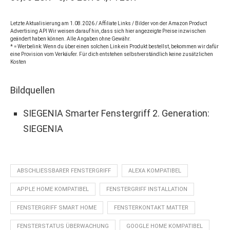
Letzte Aktualisierung am 1.08.2026 / Affiliate Links / Bilder von der Amazon Product
Advertising API Wir weisen darauf hin, dass sich hier angezeigte Preise inzwischen
geändert haben können. Alle Angaben ohne Gewähr.
* = Werbelink: Wenn du über einen solchen Link ein Produkt bestellst, bekommen wir dafür
eine Provision vom Verkäufer. Für dich entstehen selbstverständlich keine zusätzlichen
Kosten
Bildquellen
SIEGENIA Smarter Fenstergriff 2. Generation:
SIEGENIA
ABSCHLIESSBARER FENSTERGRIFF
ALEXA KOMPATIBEL
APPLE HOME KOMPATIBEL
FENSTERGRIFF INSTALLATION
FENSTERGRIFF SMART HOME
FENSTERKONTAKT MATTER
FENSTERSTATUS ÜBERWACHUNG
GOOGLE HOME KOMPATIBEL