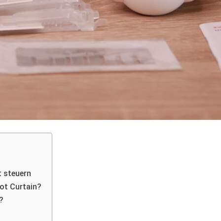
 steuern
ot Curtain?
?