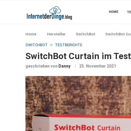
HOME
TE
Home
Hersteller
SwitchBot
SwitchBot Cu
SWITCHBOT
TESTBERICHTE
SwitchBot Curtain im Tes
geschrieben von
Danny
25. November 2021