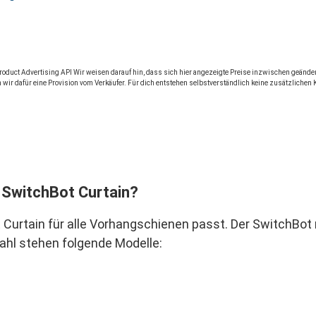
 Product Advertising API Wir weisen darauf hin, dass sich hier angezeigte Preise inzwischen geän
 wir dafür eine Provision vom Verkäufer. Für dich entstehen selbstverständlich keine zusätzlichen 
r SwitchBot Curtain?
ot Curtain für alle Vorhangschienen passt. Der SwitchBo
hl stehen folgende Modelle: