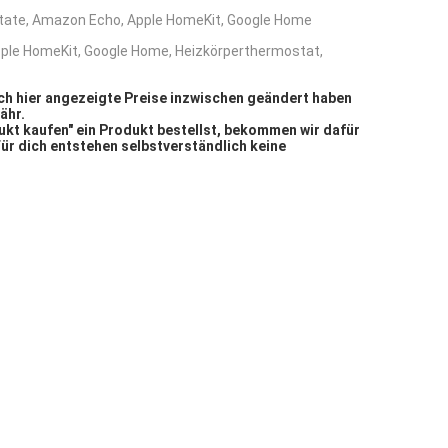
tate
,
Amazon Echo
,
Apple HomeKit
,
Google Home
ple HomeKit
,
Google Home
,
Heizkörperthermostat
,
sich hier angezeigte Preise inzwischen geändert haben
ähr.
kt kaufen" ein Produkt bestellst, bekommen wir dafür
Für dich entstehen selbstverständlich keine