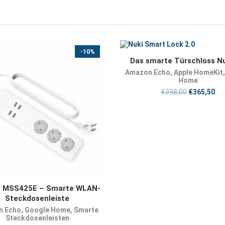
-10%
JETZT KAUFEN
Das smarte Türschloss Nu
Amazon Echo
,
Apple HomeKit
Home
€
398,00
€
365,50
JETZT KAUFEN
s MSS425E – Smarte WLAN-
Steckdosenleiste
n Echo
,
Google Home
,
Smarte
Steckdosenleisten