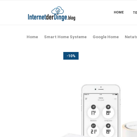
HOME
TE
Home
Smart Home Systeme
Google Home
Netat
-10%