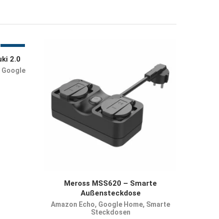
-8%
ki 2.0
,
Google
JETZT KAUFEN
Meross MSS620 – Smarte
Außensteckdose
Amazon Echo
,
Google Home
,
Smarte
Steckdosen