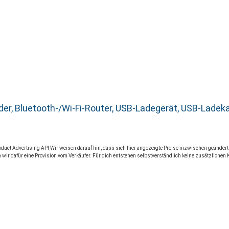
linder, Bluetooth-/Wi-Fi-Router, USB-Ladegerät, USB-Lad
Product Advertising API Wir weisen darauf hin, dass sich hier angezeigte Preise inzwischen geände
 wir dafür eine Provision vom Verkäufer. Für dich entstehen selbstverständlich keine zusätzlichen 