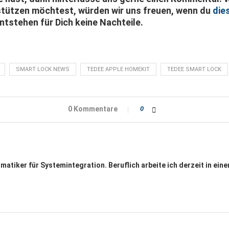
stützen möchtest, würden wir uns freuen, wenn du
die
entstehen für Dich keine Nachteile.
SMART LOCK NEWS
TEDEE APPLE HOMEKIT
TEDEE SMART LOCK
0 Kommentare
0
rmatiker für Systemintegration. Beruflich arbeite ich derzeit in ei