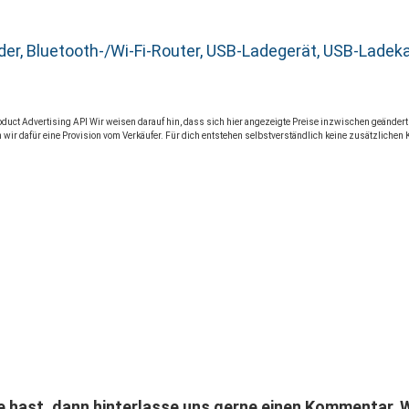
linder, Bluetooth-/Wi-Fi-Router, USB-Ladegerät, USB-Lad
Product Advertising API Wir weisen darauf hin, dass sich hier angezeigte Preise inzwischen geände
 wir dafür eine Provision vom Verkäufer. Für dich entstehen selbstverständlich keine zusätzlichen 
hast, dann hinterlasse uns gerne einen Kommentar. W