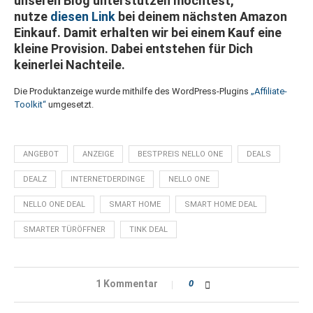
unseren Blog unterstützen möchtest,
nutze
diesen Link
bei deinem nächsten Amazon
Einkauf. Damit erhalten wir bei einem Kauf eine
kleine Provision. Dabei entstehen für Dich
keinerlei Nachteile.
Die Produktanzeige wurde mithilfe des WordPress-Plugins
„Affiliate-
Toolkit“
umgesetzt.
ANGEBOT
ANZEIGE
BESTPREIS NELLO ONE
DEALS
DEALZ
INTERNETDERDINGE
NELLO ONE
NELLO ONE DEAL
SMART HOME
SMART HOME DEAL
SMARTER TÜRÖFFNER
TINK DEAL
1 Kommentar
0