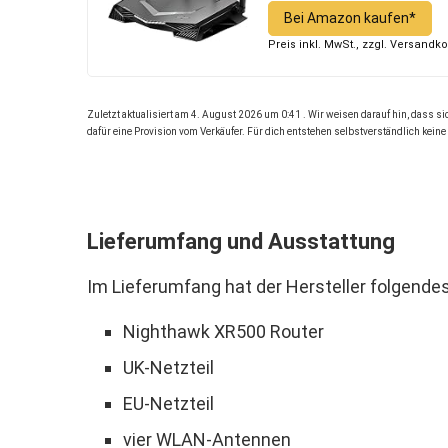
Bei Amazon kaufen*
Preis inkl. MwSt., zzgl. Versandk
Zuletzt aktualisiert am 4. August 2026 um 0:41 . Wir weisen darauf hin, dass s
dafür eine Provision vom Verkäufer. Für dich entstehen selbstverständlich kein
Lieferumfang und Ausstattung
Im Lieferumfang hat der Hersteller folgendes
Nighthawk XR500 Router
UK-Netzteil
EU-Netzteil
vier WLAN-Antennen