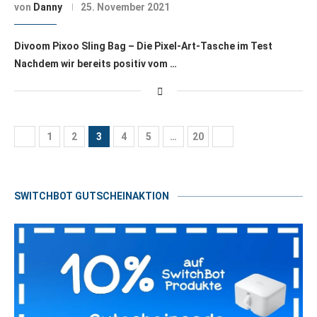
von
Danny
25. November 2021
Divoom Pixoo Sling Bag – Die Pixel-Art-Tasche im Test
Nachdem wir bereits positiv vom …
1
2
3
4
5
…
20
SWITCHBOT GUTSCHEINAKTION