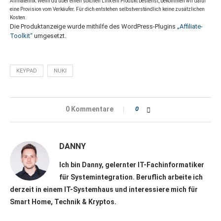
Affiliatelink: Wenn du über einen solchen Link ein Produkt bestellst, bekommen wir dafür
eine Provision vom Verkäufer. Für dich entstehen selbstverständlich keine zusätzlichen
Kosten.
Die Produktanzeige wurde mithilfe des WordPress-Plugins
„Affiliate-
Toolkit“
umgesetzt.
KEYPAD
NUKI
0 Kommentare
0
DANNY
Ich bin Danny, gelernter IT-Fachinformatiker
für Systemintegration. Beruflich arbeite ich
derzeit in einem IT-Systemhaus und interessiere mich für
Smart Home, Technik & Kryptos.