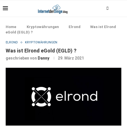
Home
Kryptowährungen
Elrond
Was ist Elrond
eGold (EGLD) ?
ELROND
KRYPTOWÄHRUNGEN
Was ist Elrond eGold (EGLD) ?
geschrieben von
Danny
29. März 2021