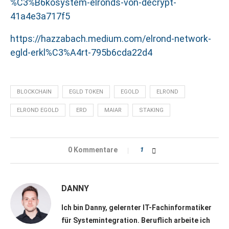
%C3%B6kosystem-elronds-von-decrypt-
41a4e3a717f5
https://hazzabach.medium.com/elrond-network-
egld-erkl%C3%A4rt-795b6cda22d4
BLOCKCHAIN
EGLD TOKEN
EGOLD
ELROND
ELROND EGOLD
ERD
MAIAR
STAKING
0 Kommentare
1
DANNY
Ich bin Danny, gelernter IT-Fachinformatiker
für Systemintegration. Beruflich arbeite ich