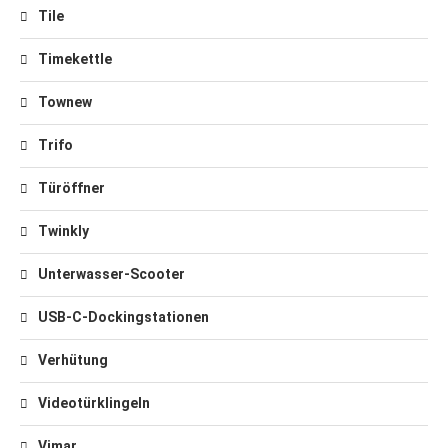
Tile
Timekettle
Townew
Trifo
Türöffner
Twinkly
Unterwasser-Scooter
USB-C-Dockingstationen
Verhütung
Videotürklingeln
Vimar