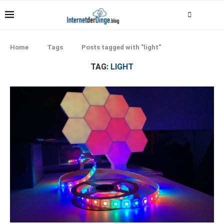
Home
Tags
Posts tagged with "light"
TAG:
LIGHT